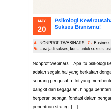
Psikologi Kewirausaha
MAY
Sukses Bisnismu!
20
NONPROFITWEBINARS
Business
cara jadi sukses
kunci untuk sukses
ps
,
,
Nonprofitwebinars – Apa itu psikologi
adalah segala hal yang berkaitan dengan
seorang pengusaha. Ini yang membentu
bangkit dari kegagalan, hingga berinter
berperan sebagai fondasi dalam pengamb
penentuan strategi […]