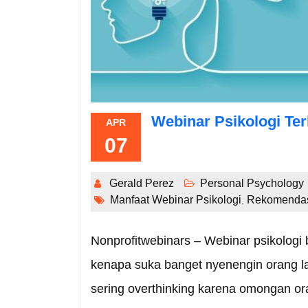
Webinar Psikologi Ter
APR
07
Gerald Perez
Personal Psychology
Manfaat Webinar Psikologi
Rekomendas
,
Nonprofitwebinars – Webinar psikologi 
kenapa suka banget nyenengin orang la
sering overthinking karena omongan or