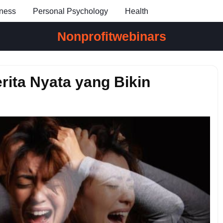
ness
Personal Psychology
Health
Nonprofitwebinars
rita Nyata yang Bikin