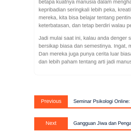
betapa kuatnya manusia dalam mengha
kepribadian seringkali lebih peka, kre
mereka, kita bisa belajar tentang pen
keterbatasan, dan tetap berdiri walau pe
Jadi mulai saat ini, kalau anda denger 
bersikap biasa dan semestinya. Ingat,
Dan mereka juga punya cerita luar biasa 
dan lebih paham tentang arti jadi manu
Post
Previous
navigation
Previous
Seminar Psikologi Online:
post:
Next
Next
Gangguan Jiwa dan Penga
post: