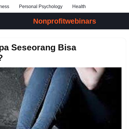
ness
Personal Psychology
Health
Nonprofitwebinars
pa Seseorang Bisa
?