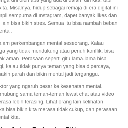
garuhi oleh apa yang ada di dalam diri kita, tapi
kita. Misalnya, hidup sebagai remaja di era digital ini
ampil sempurna di Instagram, dapet banyak likes dan
 lain bisa bikin stres. Semua itu bisa nambah beban
ntal.
dalam perkembangan mental seseorang. Kalau
ga yang tidak mendukung atau penuh konflik, bisa
ak aman. Perasaan seperti gitu lama-lama bisa
gi, kalau tidak punya teman yang bisa dipercaya,
akin parah dan bikin mental jadi terganggu.
 faktor yang ngaruh besar ke kesehatan mental.
terhubung sama teman-teman lewat chat atau video
asa lebih terasing. Lihat orang lain kelihatan
a bisa bikin kita merasa tidak cukup, dan perasaan
tal kita.