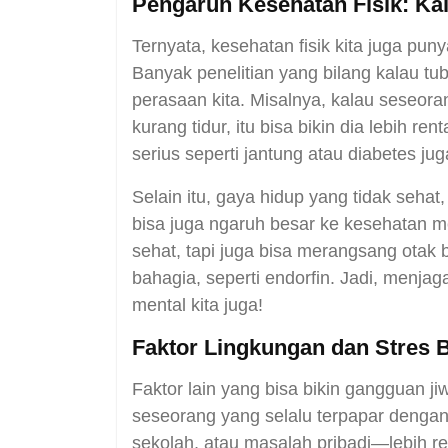
Pengaruh Kesehatan Fisik: Kai
Ternyata, kesehatan fisik kita juga pu
Banyak penelitian yang bilang kalau tu
perasaan kita. Misalnya, kalau seseora
kurang tidur, itu bisa bikin dia lebih r
serius seperti jantung atau diabetes j
Selain itu, gaya hidup yang tidak seha
bisa juga ngaruh besar ke kesehatan me
sehat, tapi juga bisa merangsang otak b
bahagia, seperti endorfin. Jadi, menjag
mental kita juga!
Faktor Lingkungan dan Stres 
Faktor lain yang bisa bikin gangguan ji
seseorang yang selalu terpapar dengan
sekolah, atau masalah pribadi—lebih r